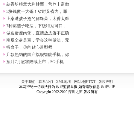
蒜香培根意大利炒面，营养丰富做
5块钱做一大锅！省时又省力，哪
上桌遭孩子抢的解馋菜，太香太鲜
7种蒸茄子吃法，下饭特别可口，
做皮蛋瘦肉粥，直接放皮蛋不正确
南瓜全身是宝，学会这种做法，无
搭盒子，你的贴心造型师
几款热销的国产旗舰智能手机，你
预计7月底将陆续上市，5G手机
关于我们
-
联系我们
-
XML地图
-
网站地图
TXT
-
版权声明
本网拒绝一切非法行为 欢迎监督举报 如有错误信息 欢迎纠正
Copyright 2002-2020
深圳之窗
版权所有