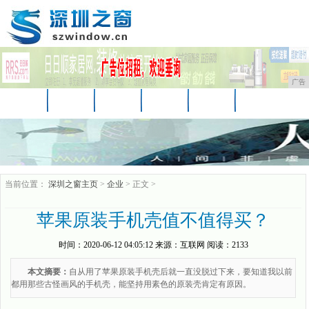
广告
首页
资讯
财经
汽车
科技
时尚
娱乐
家居
教育
企业
游戏
当前位置：
深圳之窗主页
>
企业
> 正文 >
苹果原装手机壳值不值得买？
时间：
2020-06-12 04:05:12
来源：
互联网
阅读：2133
本文摘要：
自从用了苹果原装手机壳后就一直没脱过下来，要知道我以前
都用那些古怪画风的手机壳，能坚持用素色的原装壳肯定有原因。