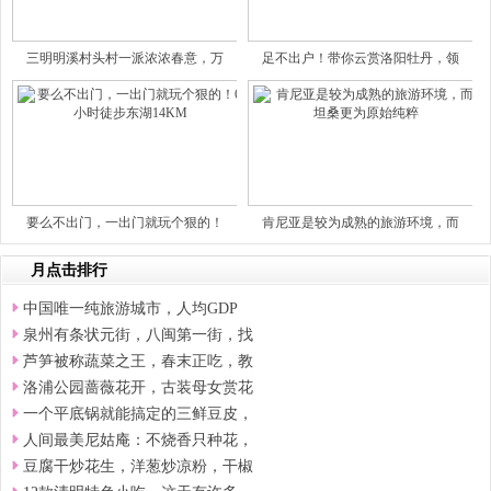
三明明溪村头村一派浓浓春意，万
足不出户！带你云赏洛阳牡丹，领
要么不出门，一出门就玩个狠的！
肯尼亚是较为成熟的旅游环境，而
月点击排行
中国唯一纯旅游城市，人均GDP
泉州有条状元街，八闽第一街，找
芦笋被称蔬菜之王，春末正吃，教
洛浦公园蔷薇花开，古装母女赏花
一个平底锅就能搞定的三鲜豆皮，
人间最美尼姑庵：不烧香只种花，
豆腐干炒花生，洋葱炒凉粉，干椒