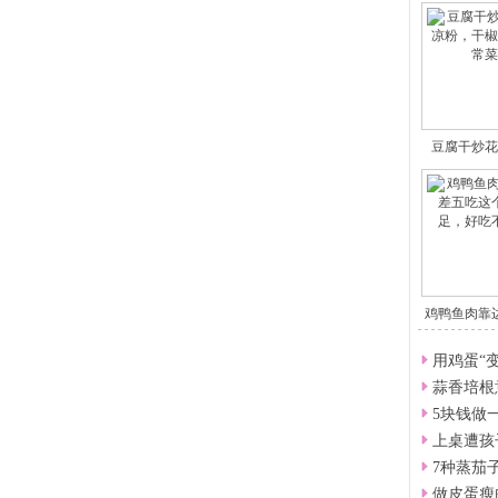
豆腐干炒花
粉
鸡鸭鱼肉靠
吃
用鸡蛋“
蒜香培根
5块钱做
上桌遭孩
7种蒸茄
做皮蛋瘦