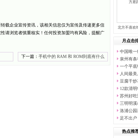
所转载企业宣传资讯，该相关信息仅为宣传及传递更多信
北方不喜欢
实性请浏览者慎重核实！任何投资加盟均有风险，提醒广
吃
月点击
中国唯一
下一篇：
手机中的 RAM 和 ROM到底有什么
泉州有条
区别？
一个平底
人间最美
豆腐干炒
12款清
苏州好吃
三明明溪
洛浦公园
足不出户
热点推