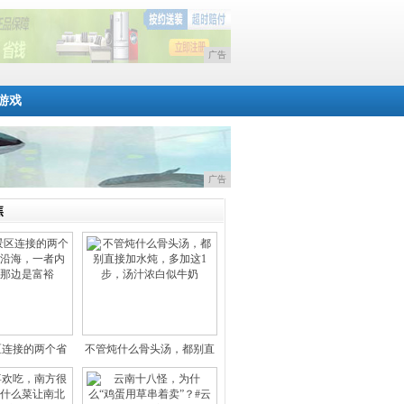
广告
游戏
广告
焦
区连接的两个省
不管炖什么骨头汤，都别直
，一
接加水