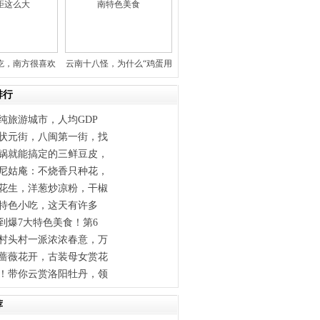
吃，南方很喜欢
云南十八怪，为什么“鸡蛋用
，是
草串
排行
纯旅游城市，人均GDP
状元街，八闽第一街，找
锅就能搞定的三鲜豆皮，
尼姑庵：不烧香只种花，
花生，洋葱炒凉粉，干椒
明特色小吃，这天有许多
到爆7大特色美食！第6
村头村一派浓浓春意，万
蔷薇花开，古装母女赏花
！带你云赏洛阳牡丹，领
荐