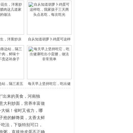
生，洋葱炒凉
自从知道胡萝卜鸡蛋可这样
，干椒
吃，我
边站，隔三差五
每天早上坚持吃它，吃出健
这个
康吃出
变”出来的美食，河南独
意大利炒面，营养丰富做
一大锅！省时又省力，哪
子抢的解馋菜，太香太鲜
子吃法，下饭特别可口，
肉粥，直接放皮蛋不正确