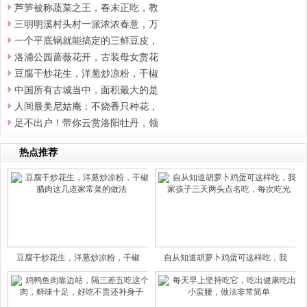
芦笋被称蔬菜之王，春末正吃，教
三明明溪村头村一派浓浓春意，万
一个平底锅就能搞定的三鲜豆皮，
洛浦公园蔷薇花开，古装母女赏花
豆腐干炒花生，洋葱炒凉粉，干椒
中国所有古城当中，面积最大的是
人间最美尼姑庵：不烧香只种花，
足不出户！带你云赏洛阳牡丹，领
热点推荐
豆腐干炒花生，洋葱炒凉粉，干椒
自从知道胡萝卜鸡蛋可这样吃，我