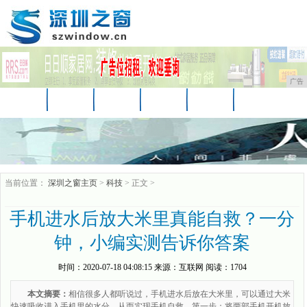
广告
首页
资讯
财经
汽车
科技
时尚
娱乐
家居
教育
企业
游戏
当前位置：
深圳之窗主页
>
科技
> 正文 >
手机进水后放大米里真能自救？一分
钟，小编实测告诉你答案
时间：
2020-07-18 04:08:15
来源：
互联网
阅读：1704
本文摘要：
相信很多人都听说过，手机进水后放在大米里，可以通过大米
快速吸收进入手机里的水分，从而实现手机自救。第一步：将两部手机开机放