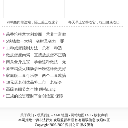
鸡鸭鱼肉靠边站，隔三差五吃这个
每天早上坚持吃它，吃出健康吃出
蒜香培根意大利炒面，营养丰富做
5块钱做一大锅！省时又省力，哪
11种咸蛋腌制方法，总有一种适
做皮蛋瘦肉粥，直接放皮蛋不正确
南瓜全身是宝，学会这种做法，无
原来鸡蛋火腿肠炒米粉这样做更好
家庭版土豆可乐饼，两个土豆就搞
10元店名创优品将上市：老板身
高级表细节之个性 朗格Lang
正规的投资理财平台创信宝 保障
关于我们
-
联系我们
-
XML地图
-
网站地图
TXT
-
版权声明
本网拒绝一切非法行为 欢迎监督举报 如有错误信息 欢迎纠正
Copyright 2002-2020
深圳之窗
版权所有