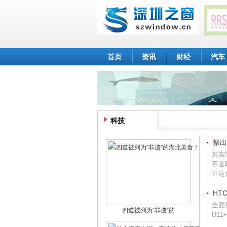
首页
资讯
财经
汽车
科技
祭出
其实
不是
许这
HT
全面
四道被列为“非遗”的
U1