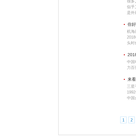
很多
似乎
是外
你好
机海
20
头时代
20
中国
力百
来看
三星
19
中国企
1
2