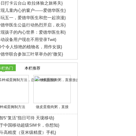
春日打卡云台山 欧拉体验之旅将关}
发现儿童内心的窗户——爱德华医生}
嗨玩五一，爱德华医生和您一起浪漫}
爱德华医生公益行动热烈开启，欢乐}
发现孩子的内心世界：爱德华医生和}
动设备用户现在不用登录Twit}
10个令人惊艳的植物名，用作女孩}
爱德华联合参加三叶草举办的“微笑}
本栏热门
本栏推荐
1种咸蛋腌制方法
做皮蛋瘦肉粥，直接
智5“复活”指日可待 天珑移动}
于中国移动超级SIM卡，你想知}
斗高精度（亚米级精度）手机}