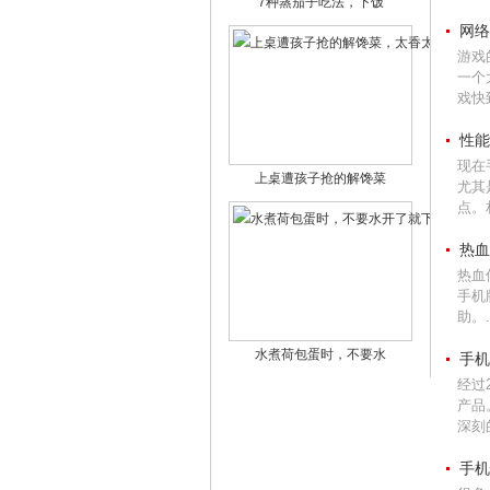
7种蒸茄子吃法，下饭
网络
游戏
一个
戏快
性能
现在
上桌遭孩子抢的解馋菜
尤其
点。
热血
热血
手机
助。.
水煮荷包蛋时，不要水
手机
经过
产品
深刻的
手机