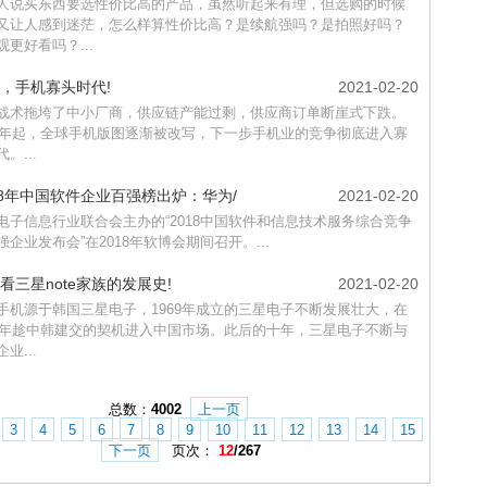
人说买东西要选性价比高的产品，虽然听起来有理，但选购的时候
又让人感到迷茫，怎么样算性价比高？是续航强吗？是拍照好吗？
观更好看吗？...
，手机寡头时代!
2021-02-20
战术拖垮了中小厂商，供应链产能过剩，供应商订单断崖式下跌。
18年起，全球手机版图逐渐被改写，下一步手机业的竞争彻底进入寡
。...
18年中国软件企业百强榜出炉：华为/
2021-02-20
电子信息行业联合会主办的“2018中国软件和信息技术服务综合竞争
强企业发布会”在2018年软博会期间召开。...
看三星note家族的发展史!
2021-02-20
手机源于韩国三星电子，1969年成立的三星电子不断发展壮大，在
92年趁中韩建交的契机进入中国市场。此后的十年，三星电子不断与
业...
总数：
4002
上一页
3
4
5
6
7
8
9
10
11
12
13
14
15
下一页
页次：
12
/267