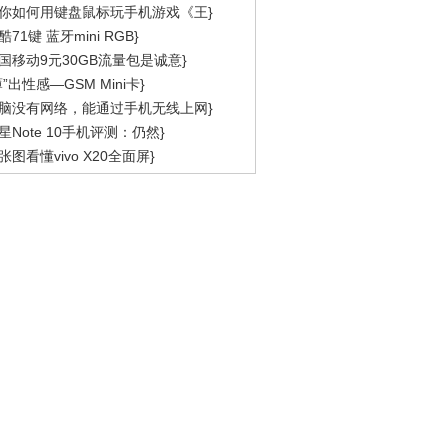
你如何用键盘鼠标玩手机游戏《王}
酷71键 蓝牙mini RGB}
国移动9元30GB流量包是诚意}
薄”出性感—GSM Mini卡}
脑没有网络，能通过手机无线上网}
星Note 10手机评测：仍然}
张图看懂vivo X20全面屏}