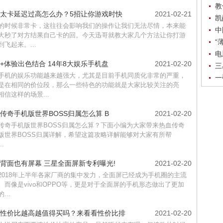
教
太卡延迟过高怎么办？5招让你游戏时快
2021-02-21
凯
的时候非常卡，这往往会影响我们的操作让我们无法尽情，本来能
中
大秒了对方结果自己卡的回。今天迅哥就教大家几个方法让你打游
“
到飞起来。...
电
+体验出色结合 14年8大娱乐手机盘
2021-02-20
三
手机的娱乐功能越来越强大，尤其是目前手机同质化非常的严重，
一
是在相同的价位段，那么一些特色的功能就是大家比较关注的亮
相信这样的场景...
传奇手机版世界BOSS归属怎么算 B
2021-02-20
传奇手机版世界BOSS归属怎么算？下面小编为大家带来热血传奇
版世界BOSS归属详解，希望这篇攻略详解能够对大家有所帮
..
背面也有屏幕 三星全面屏新专利曝光!
2021-02-20
2018年上半年各家厂商的集中发力，全面屏已经成为手机圈的主流
。而像是vivo和OPPO等，更是对于全面屏的手机形态做出了更加
...
性价比越高越值得买吗？来看看性价比排
2021-02-20