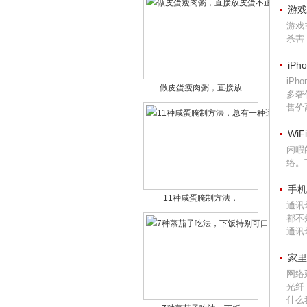
游戏
游戏
杀害
iP
iP
做皮蛋瘦肉粥，直接放
多奢
售价高
Wi
闲暇
络。
手机
11种咸蛋腌制方法，
通讯
都不
通讯
家里
网络
光纤
什么我