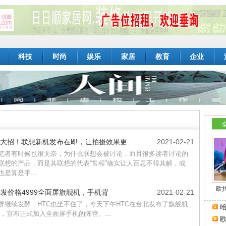
科技
时尚
娱乐
家居
教育
企业
大招！联想新机发布在即，让拍摄效果更
2021-02-21
笔者有时候也很无奈，为什么联想会被讨论，而且很多读者讨论的
联想的产品，而是其联想的代表“常程”确实让人百思不得其解，或
也是算是手...
欧
C发价格4999全面屏旗舰机，手机背
2021-02-21
屏继续发酵，HTC也坐不住了，今天下午HTC在台北发布了旗舰机
哈
1+，宣布正式加入全面屏手机的阵营。...