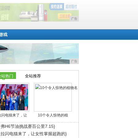
广告
游戏
广告
全站热门
全站推荐
拉闪电猫来了，让
10个令人惊艳的植
弗H6节油挑战赛百公里7.15}
欧拉闪电猫来了，让女性掌握超跑的}