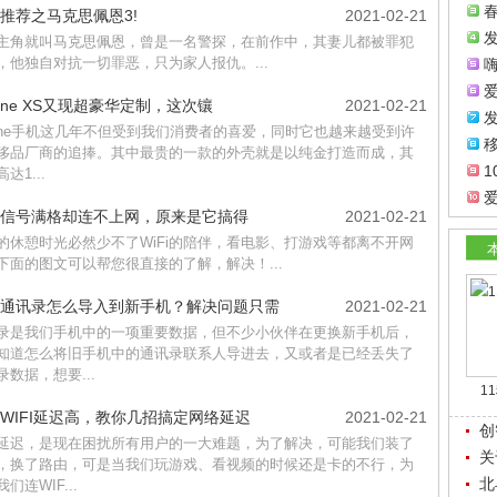
推荐之马克思佩恩3!
2021-02-21
主角就叫马克思佩恩，曾是一名警探，在前作中，其妻儿都被罪犯
，他独自对抗一切罪恶，只为家人报仇。...
hone XS又现超豪华定制，这次镶
2021-02-21
hone手机这几年不但受到我们消费者的喜爱，同时它也越来越受到许
移
侈品厂商的追捧。其中最贵的一款的外壳就是以纯金打造而成，其
达1...
Fi信号满格却连不上网，原来是它搞得
2021-02-21
的休憩时光必然少不了WiFi的陪伴，看电影、打游戏等都离不开网
下面的图文可以帮您很直接的了解，解决！...
通讯录怎么导入到新手机？解决问题只需
2021-02-21
录是我们手机中的一项重要数据，但不少小伙伴在更换新手机后，
知道怎么将旧手机中的通讯录联系人导进去，又或者是已经丢失了
录数据，想要...
1
WIFI延迟高，教你几招搞定网络延迟
2021-02-21
创
延迟，是现在困扰所有用户的一大难题，为了解决，可能我们装了
关
，换了路由，可是当我们玩游戏、看视频的时候还是卡的不行，为
北
们连WIF...