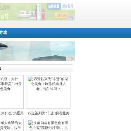
广告
游戏
广告
焦
，为什么“鸡蛋用
四道被列为“非遗”的湖北美
草串
食！