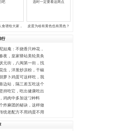
人食谱给大家，
皮蛋为啥有黄色也有黑色？
单快
究竟哪
排行
尼姑庵：不烧香只种花，
春夜，皇家驿站美轮美奂
状元街，八闽第一街，找
花生，洋葱炒凉粉，干椒
胡萝卜鸡蛋可这样吃，我
靠边站，隔三差五吃这个
坚持吃它，吃出健康吃出
，鸡肉中多加这“2种料
个炸麻团的秘诀，这样做
传统老配方不用鸡蛋不用
荐