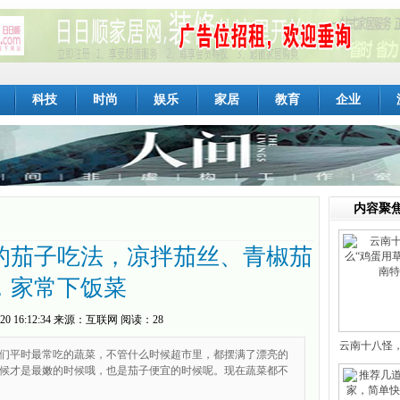
科技
时尚
娱乐
家居
教育
企业
内容聚
的茄子吃法，凉拌茄丝、青椒茄
，家常下饭菜
20 16:12:34
来源：
互联网
阅读：28
云南十八怪
们平时最常吃的蔬菜，不管什么时候超市里，都摆满了漂亮的
候才是最嫩的时候哦，也是茄子便宜的时候呢。现在蔬菜都不