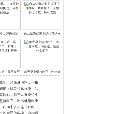
生，洋葱炒凉
自从知道胡萝卜鸡蛋可这样
，干椒
吃，我
边站，隔三差五
每天早上坚持吃它，吃出健
这个
康吃出
花生，洋葱炒凉粉，干椒
胡萝卜鸡蛋可这样吃，我
靠边站，隔三差五吃这个
坚持吃它，吃出健康吃出
，鸡肉中多加这“2种料
个炸麻团的秘诀，这样做