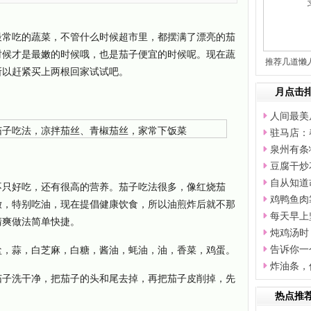
最常吃的蔬菜，不管什么时候超市里，都摆满了漂亮的茄
时候才是最嫩的时候哦，也是茄子便宜的时候呢。现在蔬
推荐几道懒
所以赶紧买上两根回家试试吧。
简
月点击
人间最美
驻马店：
泉州有条
豆腐干炒
自从知道
不只好吃，还有很高的营养。茄子吃法很多，像红烧茄
鸡鸭鱼肉
嫩，特别吃油，现在提倡健康饮食，所以油煎炸后就不那
每天早上
清爽做法简单快捷。
炖鸡汤时
盐，蒜，白芝麻，白糖，酱油，蚝油，油，香菜，鸡蛋。
告诉你一
炸油条，
茄子洗干净，把茄子的头和尾去掉，再把茄子皮削掉，先
热点推