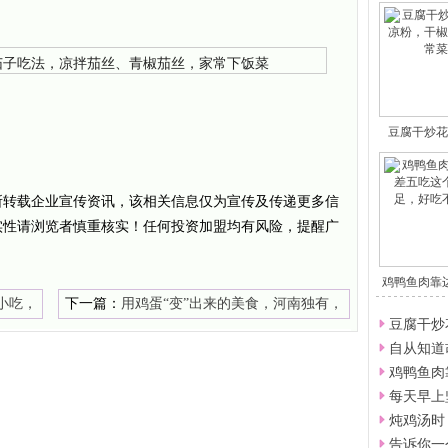
豆腐干炒花
粉
所转载企业宣传资讯，该相关信息仅为宣传及传递更多信
实性请浏览者慎重核实！任何投资加盟均有风险，提醒广
鸡鸭鱼肉靠
吃
小吃，
下一篇：
用鸡蛋“变”出来的美食，河南独有，
豆腐干炒
你吃过吗？
自从知道
鸡鸭鱼肉
每天早上
炖鸡汤时
告诉你一