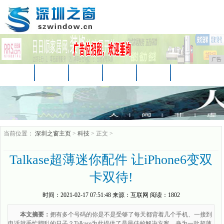
广告
首页
资讯
财经
汽车
科技
时尚
娱乐
家居
教育
企业
游戏
当前位置：
深圳之窗主页
>
科技
> 正文 >
Talkase超薄迷你配件 让iPhone6变双
卡双待!
时间：
2021-02-17 07:51:48
来源：
互联网
阅读：1802
本文摘要：
拥有多个号码的你是不是受够了每天都背着几个手机、一接到
电话就手忙脚乱的日子？Talkase为此提供了是最佳的解决方案，身为一款超薄