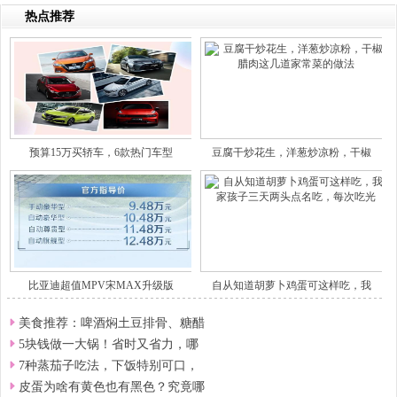
热点推荐
预算15万买轿车，6款热门车型
豆腐干炒花生，洋葱炒凉粉，干椒
比亚迪超值MPV宋MAX升级版
自从知道胡萝卜鸡蛋可这样吃，我
美食推荐：啤酒焖土豆排骨、糖醋
5块钱做一大锅！省时又省力，哪
7种蒸茄子吃法，下饭特别可口，
皮蛋为啥有黄色也有黑色？究竟哪