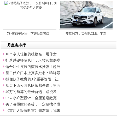
7种蒸茄子吃法，下饭特别可口，
预算30万，买奔驰GLB、宝马
月点击排行
10个令人惊艳的植物名，用作女
打造过硬师资队伍，玩转智慧课堂
适合油性皮肤的爽肤水推荐！超补
星二代户口本上真实姓名：咘咘最
抓住孩子教育的3个重要阶段，让
盘点下德云各队队长都是谁，里面
40万的预算的最佳首选，路虎发
62㎡小户型设计，全屋通透敞亮
买了泼墨纹的瓷砖，一定要找个懂
《重启之极海听雷》谢君豪：我来