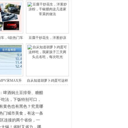
轿车，6款热门车
豆腐干炒花生，洋葱炒凉
型
粉，干椒
MPV宋MAX升
自从知道胡萝卜鸡蛋可这样
级版
吃，我
：啤酒焖土豆排骨、糖醋
子吃法，下饭特别可口，
有黄色也有黑色？究竟哪
热门城市美食，有这一条
景区连接的两个省份，一
一大锅！省时又省力，哪