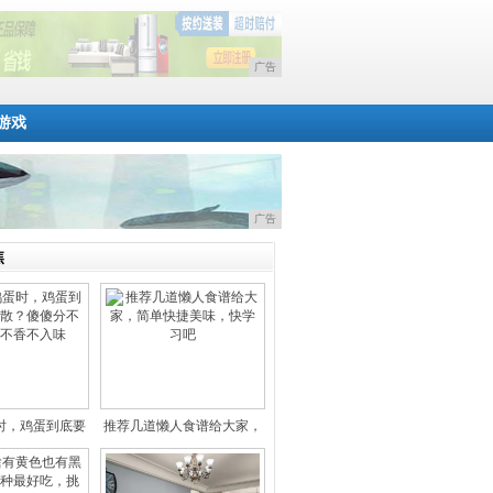
广告
游戏
广告
焦
时，鸡蛋到底要
推荐几道懒人食谱给大家，
要搅
简单快