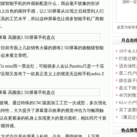
舰级智能手机的外观标配是什么，我会毫不犹豫的告诉
加上出色的握持手感，让2.5D屏幕从出现之后就受到人们
要更高的工艺水平，所以这种屏幕也让很多智能手机厂商都
幕。
皮蛋为啥有
究
月点击
目前市面上几款销售火爆的拥有2.5D屏幕的旗舰级智能
10个令
一起来看文章吧。
打造过硬
适合油性
5s mini而一票走红，可能很多人会认为nubia只是一个花
星二代户
期又发布了一款真正意义上的视觉无边框手机nubia Z
抓住孩子
盘点下德
40万的
62㎡小
D高硬度玻璃。通过特殊的CNC弧面加工工艺一次成型，多次强化
买了泼墨
光特性，大大提升了屏幕显示效果的视觉冲击力与畅滑触
《重启之
设计可以在更紧凑的机身上实现更大的显示面积，相比同尺寸甚
手握持感。
热点推
互方式仅仅是在屏幕上长按、点击、两指缩放，上下滑