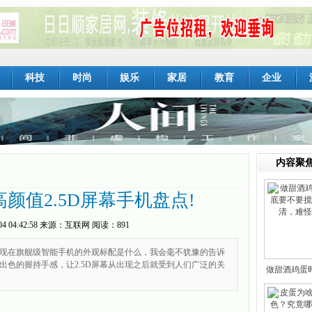
科技
时尚
娱乐
家居
教育
企业
内容聚
 高颜值2.5D屏幕手机盘点!
04 04:42:58
来源：
互联网
阅读：891
现在旗舰级智能手机的外观标配是什么，我会毫不犹豫的告诉
上出色的握持手感，让2.5D屏幕从出现之后就受到人们广泛的关
做甜酒鸡蛋
不