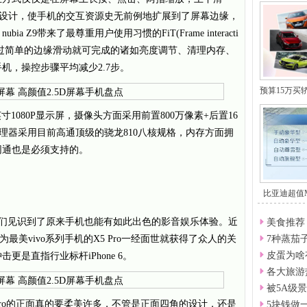
新无边设计，使手机的交互资源史无前例地扩展到了屏幕边缘，
Z9带来了最尊重用户使用习惯的FiT(Frame interacti
实现了通过简单的边缘滑动就可完成的诸如亮度调节、清理内存、
机，操控步骤平均减少2.7步。
预算15万买
2英寸1080P显示屏，摄像头方面采用前置800万像素+后置16
处理器采用目前高通顶级的骁龙810八核规格，内存方面拥
全网通也是必须支持的。
比亚迪超值
ivo让我们见识到了原来手机也能有如此出色的影音娱乐体验。近
美食推荐
榜为最美vivo系列手机的X5 Pro一经面世就获得了众人的关
7种蒸茄
皮蛋为啥
更是直指行业标杆iPhone 6。
各大旅游
被5A级
X5Pro的正面真的要柔美许多，不管是正面四角的设计，还是
5块钱做