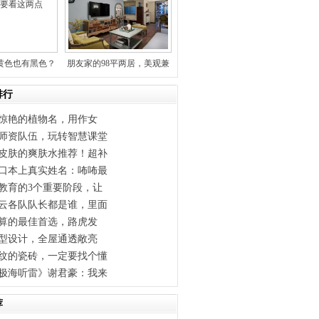
黄色也有黑色？
朋友家的98平两居，美观兼
竟哪
顾实
排行
人惊艳的植物名，用作女
师资队伍，玩转智慧课堂
皮肤的爽肤水推荐！超补
口本上真实姓名：咘咘最
教育的3个重要阶段，让
云各队队长都是谁，里面
预算的最佳首选，路虎发
户型设计，全屋通透敞亮
纹的瓷砖，一定要找个懂
极海听雷》谢君豪：我来
荐