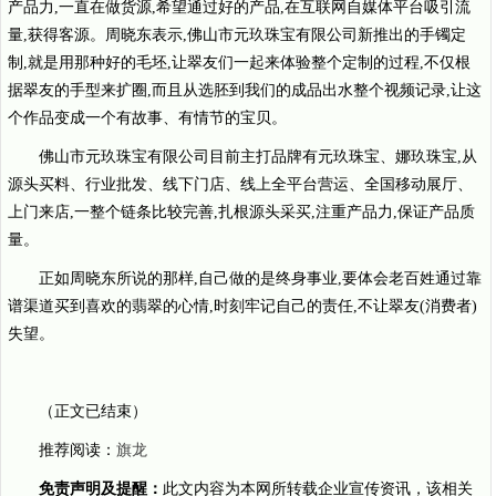
产品力,一直在做货源,希望通过好的产品,在互联网自媒体平台吸引流
量,获得客源。周晓东表示,佛山市元玖珠宝有限公司新推出的手镯定
制,就是用那种好的毛坯,让翠友们一起来体验整个定制的过程,不仅根
据翠友的手型来扩圈,而且从选胚到我们的成品出水整个视频记录,让这
个作品变成一个有故事、有情节的宝贝。
佛山市元玖珠宝有限公司目前主打品牌有元玖珠宝、娜玖珠宝,从
源头买料、行业批发、线下门店、线上全平台营运、全国移动展厅、
上门来店,一整个链条比较完善,扎根源头采买,注重产品力,保证产品质
量。
正如周晓东所说的那样,自己做的是终身事业,要体会老百姓通过靠
谱渠道买到喜欢的翡翠的心情,时刻牢记自己的责任,不让翠友(消费者)
失望。
（正文已结束）
推荐阅读：
旗龙
免责声明及提醒：
此文内容为本网所转载企业宣传资讯，该相关