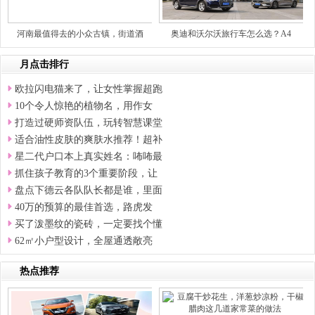
河南最值得去的小众古镇，街道酒
奥迪和沃尔沃旅行车怎么选？A4
月点击排行
欧拉闪电猫来了，让女性掌握超跑
10个令人惊艳的植物名，用作女
打造过硬师资队伍，玩转智慧课堂
适合油性皮肤的爽肤水推荐！超补
星二代户口本上真实姓名：咘咘最
抓住孩子教育的3个重要阶段，让
盘点下德云各队队长都是谁，里面
40万的预算的最佳首选，路虎发
买了泼墨纹的瓷砖，一定要找个懂
62㎡小户型设计，全屋通透敞亮
热点推荐