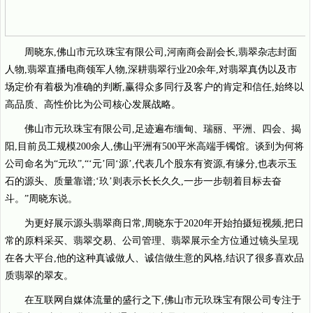
周晓东,佛山市元玖珠宝有限公司,河南商会副会长,翡翠杂志封面
人物,翡翠直播电商领军人物,深耕翡翠行业20余年,对翡翠真伪以及市
场定价有着极为准确的判断,赢得众多同行及客户的肯定和信任,始终以
高品质、高性价比为公司核心发展战略。
佛山市元玖珠宝有限公司,足迹遍布缅甸、瑞丽、平洲、四会、揭
阳,目前员工规模200余人,佛山平洲有500平米高端手镯馆。谈到为何将
公司命名为“元玖”,“‘元’同‘源’,代表几个股东有资源,有缘分,也表示玉
石的源头、质量靠谱;‘玖’则表示长长久久,一步一步朝着目标去奋
斗。”周晓东说。
为更好展示源头翡翠商日常,周晓东于2020年开始拍摄短视频,把日
常的原料采买、翡翠交易、公司管理、翡翠展示全方位通过镜头呈现
在各大平台,他的这种真诚做人、诚信做生意的风格,结识了很多喜欢品
质翡翠的翠友。
在互联网自媒体流量的盛行之下,佛山市元玖珠宝有限公司专注于