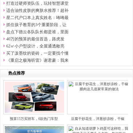
打造过硬师资队伍，玩转智慧课堂
适合油性皮肤的爽肤水推荐！超补
星二代户口本上真实姓名：咘咘最
抓住孩子教育的3个重要阶段，让
盘点下德云各队队长都是谁，里面
40万的预算的最佳首选，路虎发
62㎡小户型设计，全屋通透敞亮
买了泼墨纹的瓷砖，一定要找个懂
《重启之极海听雷》谢君豪：我来
热点推荐
预算15万买轿车，6款热门车型
豆腐干炒花生，洋葱炒凉粉，干椒