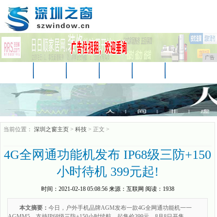
广告
首页
资讯
财经
汽车
科技
时尚
娱乐
家居
教育
企业
游戏
当前位置：
深圳之窗主页
>
科技
> 正文 >
4G全网通功能机发布 IP68级三防+150
小时待机 399元起!
时间：
2021-02-18 05:08:56
来源：
互联网
阅读：1938
本文摘要：
今日，户外手机品牌AGM发布一款4G全网通功能机一一
AGMM5。支持IP68级三防+150小时续航，起售价399元，8月8日开售。