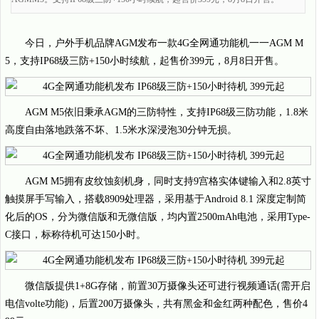
今日，户外手机品牌AGM发布一款4G全网通功能机一一AGM M
5，支持IP68级三防+150小时续航，起售价399元，8月8日开售。
AGM M5依旧秉承AGM的三防特性，支持IP68级三防功能，1.8米
高度自由落地跌落不坏、1.5米水深浸泡30分钟无损。
AGM M5拥有皮纹蚀刻机身，同时支持9宫格实体键输入和2.8英寸
触摸屏手写输入，搭载8909处理器，采用基于Android 8.1 深度定制简
化后的OS，分为微信版和无微信版，均内置2500mAh电池，采用Type-
C接口，标称待机可达150小时。
微信版提供1+8G存储，前置30万摄像头还可进行视频通话(需开启
电信volte功能)，后置200万摄像头，共有黑金和金红两种配色，售价4