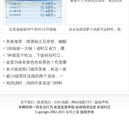
比亚迪超值MPV宋MAX升级版
自从知道胡萝卜鸡蛋可这样吃，我
美食推荐：啤酒焖土豆排骨、糖醋
5块钱做一大锅！省时又省力，哪
7种蒸茄子吃法，下饭特别可口，
皮蛋为啥有黄色也有黑色？究竟哪
各大旅游热门城市美食，有这一条
被5A级景区连接的两个省份，一
炖鸡汤时，鸡肉中多加这“2种料
关于我们
-
联系我们
-
XML地图
-
网站地图
TXT
-
版权声明
本网拒绝一切非法行为 欢迎监督举报 如有错误信息 欢迎纠正
Copyright 2002-2021
深圳之窗
版权所有