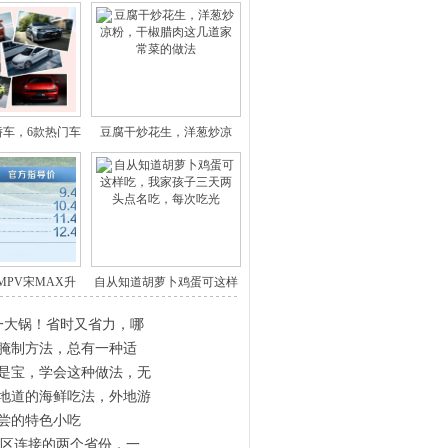
轿车，6款热门车
豆腐干炒花生，洋葱炒凉
型
粉，干椒
MPV宋MAX升
自从知道胡萝卜鸡蛋可这样
级版
吃，我
一大锅！省时又省力，哪
蛋腌制方法，总有一种适
是宝，学会这种做法，无
地道的海鲜吃法，外地游
尝的特色小吃
景区连接的两个省份，一