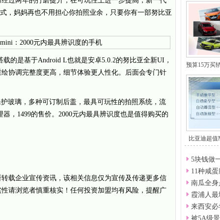
而经过两年的打磨提升，在可玩性上进一步提高，新一代
更多自动模式，妈妈再也不用担心你拍照业余，只要你有一部努比亚
载的是基于Android L也就是安卓5.0.2的努比亚全新UI，
预算15万买
重绘协调完整度更高，细节体验更人性化。后面会专门针
保护玻璃，多种可订制后盖，最具可玩性的拍照系统，流
理器，1499的售价。2000元内最具辨识度也是值得购买的
比亚迪超值
5块钱做
11种咸
所转载企业宣传资讯，该相关信息仅为宣传及传递更多信
南瓜全身
实性请浏览者慎重核实！任何投资加盟均有风险，提醒广
霞浦人最
来西安必
被5A级