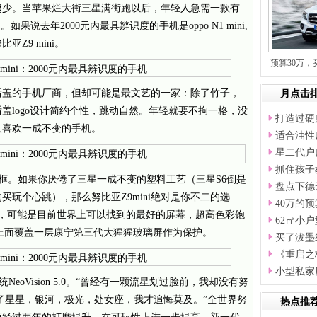
越少。当苹果烂大街三星满街跑以后，年轻人急需一款有
说去年2000元内最具辨识度的手机是oppo N1 mini,
Z9 mini。
预算30万，
后盖的手机厂商，但却可能是最文艺的一家：除了竹子，
月点击
盖logo设计简约个性，跳动自然。年轻就要不拘一格，没
打造过硬
人喜欢一成不变的手机。
适合油性
星二代户
抓住孩子
框。如果你厌倦了三星一成不变的塑料工艺（三星S6倒是
盘点下德
玩个心跳），那么努比亚Z9mini绝对是你不二的选
40万的
GS屏，可能是目前世界上可以找到的最好的屏幕，超高色彩饱
62㎡小
 24%！上面覆盖一层康宁第三代大猩猩玻璃屏作为保护。
买了泼墨
《重启之
小型私家
统NeoVision 5.0。“曾经有一颗流星划过脸前，我却没有努
拍到了星星，银河，极光，处女座，我才追悔莫及。”全世界努
热点推