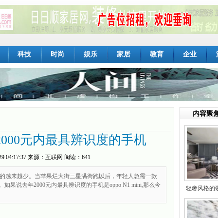
科技
时尚
娱乐
家居
教育
企业
内容聚
i：2000元内最具辨识度的手机
29 04:17:37
来源：
互联网
阅读：641
的越来越少。当苹果烂大街三星满街跑以后，年轻人急需一款
说去年2000元内最具辨识度的手机是oppo N1 mini,那么今
轻奢风格的
艳