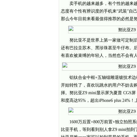
卖手机的越来越多，有个性的越来
态度有个性有辨识度的手机来“武装”自己。如果
那么今年目前来看最值得推荐的必然是努比亚
努比亚不是世界上第一家做可定制
还有巴拉圭苏木、黑珍珠甚至牛仔布。后
有喜欢被束缚的年轻人，当然也不会有
铝钛合金中框+五轴镭雕退镀技术边
开始转性了，喜欢玩跳水的用户不妨去购买
择。努比亚Z9 mini显示屏为夏普 C
和度高达95%，超出iPhone6 plus
1600万后置+800万前置+独立拍照系
比亚手机，等到看到别人拿Z9 mini