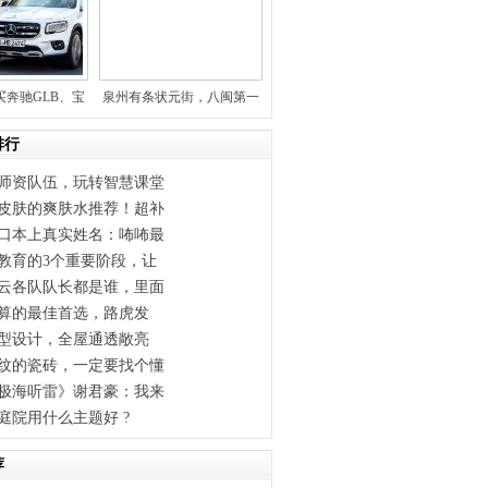
买奔驰GLB、宝
泉州有条状元街，八闽第一
马
街，找
排行
师资队伍，玩转智慧课堂
皮肤的爽肤水推荐！超补
口本上真实姓名：咘咘最
教育的3个重要阶段，让
云各队队长都是谁，里面
预算的最佳首选，路虎发
户型设计，全屋通透敞亮
纹的瓷砖，一定要找个懂
极海听雷》谢君豪：我来
庭院用什么主题好 ?
荐