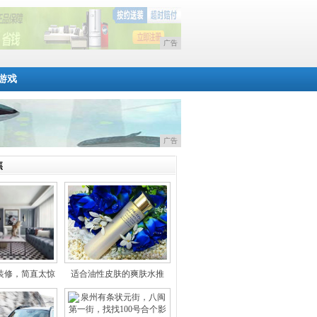
广告
游戏
广告
焦
装修，简直太惊
适合油性皮肤的爽肤水推
了！
荐！超补