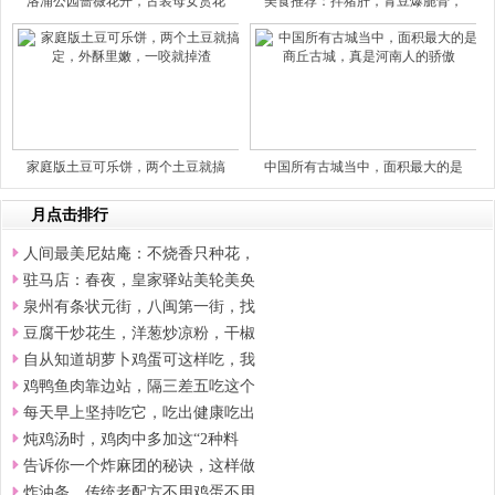
洛浦公园蔷薇花开，古装母女赏花
美食推荐：拌猪肝，青豆爆脆骨，
家庭版土豆可乐饼，两个土豆就搞
中国所有古城当中，面积最大的是
月点击排行
人间最美尼姑庵：不烧香只种花，
驻马店：春夜，皇家驿站美轮美奂
泉州有条状元街，八闽第一街，找
豆腐干炒花生，洋葱炒凉粉，干椒
自从知道胡萝卜鸡蛋可这样吃，我
鸡鸭鱼肉靠边站，隔三差五吃这个
每天早上坚持吃它，吃出健康吃出
炖鸡汤时，鸡肉中多加这“2种料
告诉你一个炸麻团的秘诀，这样做
炸油条，传统老配方不用鸡蛋不用