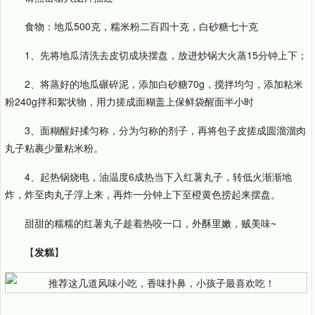
食物：地瓜500克，糯米粉二百四十克，白砂糖七十克
1、先将地瓜清洗去皮切成块摆盘，放进炒锅大火蒸15分钟上下；
2、将蒸好的地瓜碾碎泥，添加白砂糖70g，搅拌均匀，添加粘米
粉240g拌和絮状物，用力搓成面糊盖上保鲜袋醒面半小时
3、面糊醒好揉匀称，分为匀称的剂子，再将包子皮搓成圆溜溜肉
丸子粘裹少量粘米粉。
4、起热锅烧电，油温度6成热当下入红薯丸子，转低火渐渐地
炸，炸至肉丸子浮上来，再炸一分钟上下至橙黄色捞起来摆盘。
甜甜的糯糯的红薯丸子趁着热咬一口，外酥里嫩，贼美味~
【
发糕
】