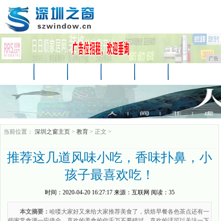
广告
首页
资讯
财经
汽车
科技
时尚
娱乐
家居
教育
企业
游戏
当前位置：
深圳之窗主页
>
教育
> 正文 >
推荐这几道风味小吃，香味扑鼻，小
孩子最喜欢吃！
时间：
2020-04-20 16:27:17
来源：
互联网
阅读：35
本文摘要：
哈喽大家好又来给大家推荐美食了，烘焙早餐各色茶点还有一
些家常食谱一应俱全，喜欢的美食的你千万不要错过，喜欢的话可以关注一下