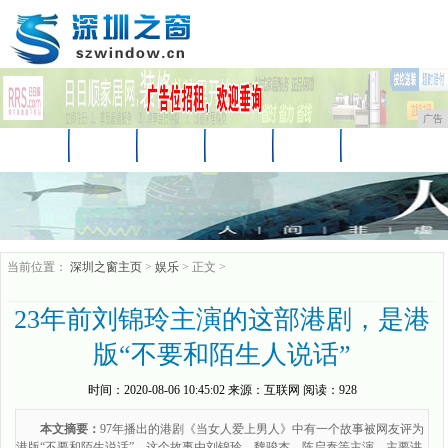
广告
首页
资讯
财经
汽车
科技
时尚
娱乐
家居
教育
企业
游戏
当前位置：
深圳之窗主页
>
娱乐
> 正文 >
23年前刘锦玲主演的这部港剧，是港
版“不要和陌生人说话”
时间：
2020-08-06 10:45:02
来源：
互联网
阅读：928
本文摘要：
97年播出的港剧《当女人爱上男人》中有一个故事被网友评为
港版“不要和陌生说话”，这个故事由刘锦玲、魏骏杰、陈启泰等主演。主要讲