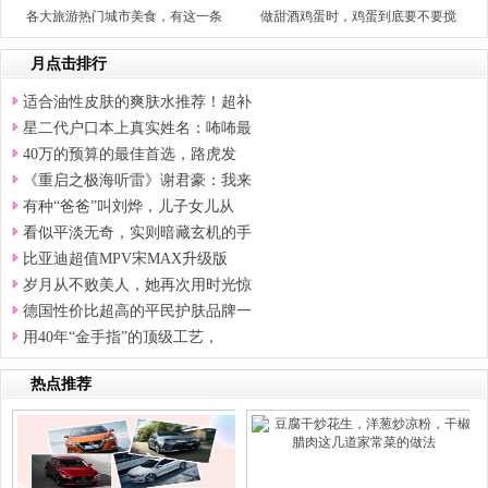
各大旅游热门城市美食，有这一条
做甜酒鸡蛋时，鸡蛋到底要不要搅
月点击排行
适合油性皮肤的爽肤水推荐！超补
星二代户口本上真实姓名：咘咘最
40万的预算的最佳首选，路虎发
《重启之极海听雷》谢君豪：我来
有种“爸爸”叫刘烨，儿子女儿从
看似平淡无奇，实则暗藏玄机的手
比亚迪超值MPV宋MAX升级版
岁月从不败美人，她再次用时光惊
德国性价比超高的平民护肤品牌一
用40年“金手指”的顶级工艺，
热点推荐