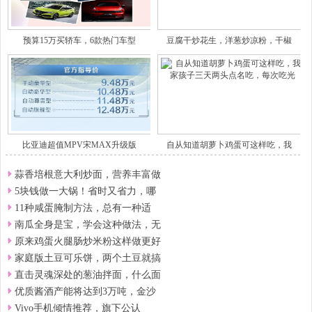
预算15万买轿车，6款热门车型
豆腐干炒花生，洋葱炒凉粉，干椒
比亚迪超值MPV宋MAX升级版
自从知道胡萝卜鸡蛋可这样吃，我
蒜香培根意大利炒面，营养丰富做
5块钱做一大锅！省时又省力，哪
11种咸蛋腌制方法，总有一种适
南瓜全身是宝，学会这种做法，无
原来鸡蛋火腿肠炒米粉这样做更好
家庭版土豆可乐饼，两个土豆就搞
直击灵魂深处的葱油拌面，什么面
优质酱酒产能将达到3万吨，金沙
Vivo手机倾情推荐，旗下公认