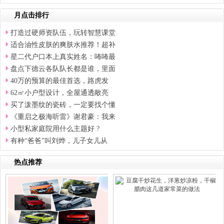
月点击排行
打造过硬师资队伍，玩转智慧课堂
适合油性皮肤的爽肤水推荐！超补
星二代户口本上真实姓名：咘咘最
盘点下德云各队队长都是谁，里面
40万的预算的最佳首选，路虎发
62㎡小户型设计，全屋通透敞亮
买了泼墨纹的瓷砖，一定要找个懂
《重启之极海听雷》谢君豪：我来
小型私家庭院用什么主题好 ?
有种“爸爸”叫刘烨，儿子女儿从
热点推荐