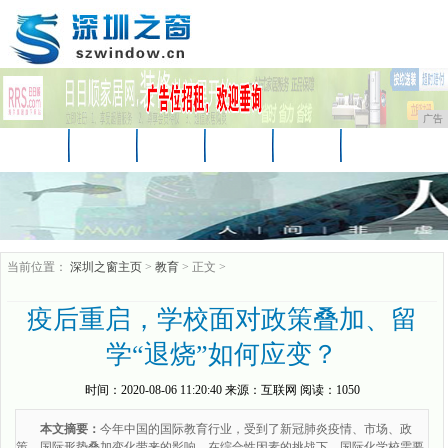
广告
首页
资讯
财经
汽车
科技
时尚
娱乐
家居
教育
企业
游戏
当前位置：
深圳之窗主页
>
教育
> 正文 >
疫后重启，学校面对政策叠加、留
学“退烧”如何应变？
时间：
2020-08-06 11:20:40
来源：
互联网
阅读：1050
本文摘要：
今年中国的国际教育行业，受到了新冠肺炎疫情、市场、政
策、国际形势叠加变化带来的影响。在综合性因素的挑战下，国际化学校需要