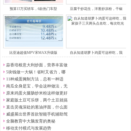
预算15万买轿车，6款热门车型
豆腐干炒花生，洋葱炒凉粉，干椒
比亚迪超值MPV宋MAX升级版
自从知道胡萝卜鸡蛋可这样吃，我
蒜香培根意大利炒面，营养丰富做
5块钱做一大锅！省时又省力，哪
11种咸蛋腌制方法，总有一种适
南瓜全身是宝，学会这种做法，无
原来鸡蛋火腿肠炒米粉这样做更好
家庭版土豆可乐饼，两个土豆就搞
直击灵魂深处的葱油拌面，什么面
威盛展出世界首款智能手机辅助驾
全脑教育中大脑发育的奥秘
移动支付模式与发展趋势